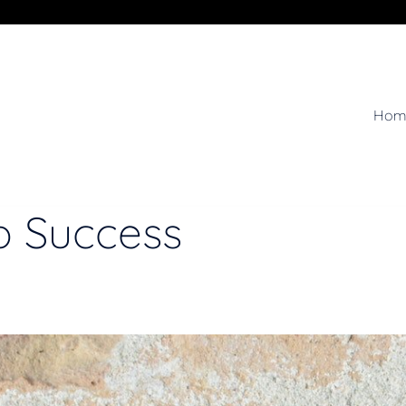
Hom
up Success