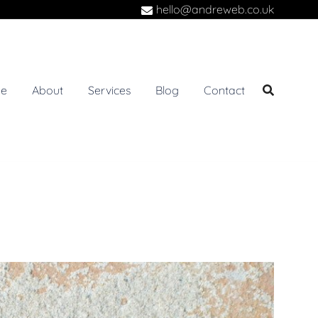
hello@andreweb.co.uk
e
About
Services
Blog
Contact