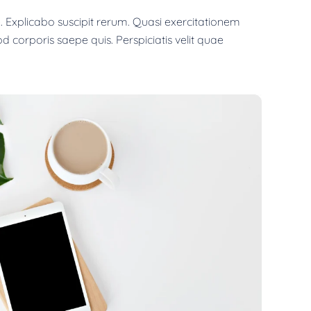
 Explicabo suscipit rerum. Quasi exercitationem
od corporis saepe quis. Perspiciatis velit quae