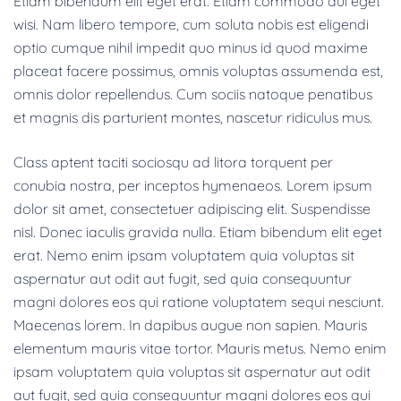
Etiam bibendum elit eget erat. Etiam commodo dui eget
wisi. Nam libero tempore, cum soluta nobis est eligendi
optio cumque nihil impedit quo minus id quod maxime
placeat facere possimus, omnis voluptas assumenda est,
omnis dolor repellendus. Cum sociis natoque penatibus
et magnis dis parturient montes, nascetur ridiculus mus.
Class aptent taciti sociosqu ad litora torquent per
conubia nostra, per inceptos hymenaeos. Lorem ipsum
dolor sit amet, consectetuer adipiscing elit. Suspendisse
nisl. Donec iaculis gravida nulla. Etiam bibendum elit eget
erat. Nemo enim ipsam voluptatem quia voluptas sit
aspernatur aut odit aut fugit, sed quia consequuntur
magni dolores eos qui ratione voluptatem sequi nesciunt.
Maecenas lorem. In dapibus augue non sapien. Mauris
elementum mauris vitae tortor. Mauris metus. Nemo enim
ipsam voluptatem quia voluptas sit aspernatur aut odit
aut fugit, sed quia consequuntur magni dolores eos qui