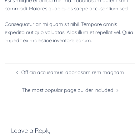
Est similique et officia minima. Laboriosam autem sunt
commodi. Maiores quae quos saepe accusantium sed.
Consequatur animi quam sit nihil. Tempore omnis
expedita aut quo voluptas. Alias illum et repellat vel. Quia
impedit ex molestiae inventore earum.
Officia accusamus laboriosam rem magnam
The most popular page builder included
Leave a Reply