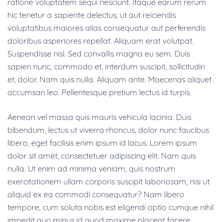
ratione voluptatem sequi nesciunt. Itaque earum rerum
hic tenetur a sapiente delectus, ut aut reiciendis
voluptatibus maiores alias consequatur aut perferendis
doloribus asperiores repellat. Aliquam erat volutpat.
Suspendisse nisl. Sed convallis magna eu sem. Duis
sapien nunc, commodo et, interdum suscipit, sollicitudin
et, dolor. Nam quis nulla. Aliquam ante. Maecenas aliquet
accumsan leo. Pellentesque pretium lectus id turpis.
Aenean vel massa quis mauris vehicula lacinia. Duis
bibendum, lectus ut viverra rhoncus, dolor nunc faucibus
libero, eget facilisis enim ipsum id lacus. Lorem ipsum
dolor sit amet, consectetuer adipiscing elit. Nam quis
nulla. Ut enim ad minima veniam, quis nostrum
exercitationem ullam corporis suscipit laboriosam, nisi ut
aliquid ex ea commodi consequatur? Nam libero
tempore, cum soluta nobis est eligendi optio cumque nihil
impedit quo minus id quod maxime placeat facere